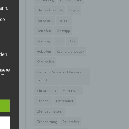
n
ann.
Glasbodenplatte
Hagos
ise
Handwerk
heizen
Heizofen
Heiztipp
Heizung
heiß
Holz
Holzofen
Kachelofenbauer
 den
Kaminöfen
e
nsere
Klein und Schuster Ofenbau
 Um
GmbH
klimaneutral
Martinszell
Ofenbau
Ofenbauer
Ofenbaumeister
Ofenheizung
Pelletöfen