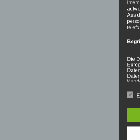
Inter
aufwe
Aus d
perso
telef
Begr
Die D
Europ
Daten
Daten
Kunde
dies 
Begrif
E
Wir v
folge
a) p