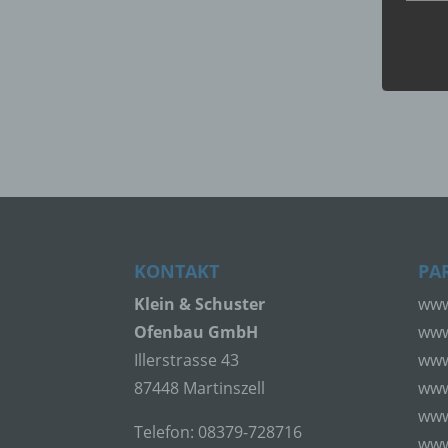
Perso
ident
„betro
Perso
Zuord
Stand
beson
genet
Identi
b) b
KONTAKT
PA
Klein & Schuster
www
Betrof
Perso
Ofenbau GmbH
www
Veran
Illerstrasse 43
www
87448 Martinszell
www
c) V
www
Telefon: 08379-728716
www