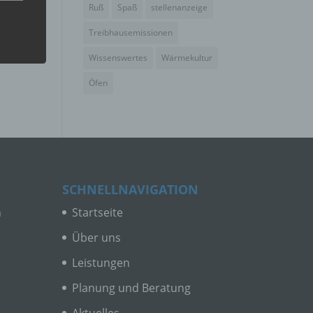
Ruß
Spaß
stellenanzeige
Treibhausemissionen
Wissenswertes
Wärmekultur
er, zu
Öfen
en
en,
SCHNELLNAVIGATION
n
Startseite
e
ng
Über uns
Leistungen
Planung und Beratung
Aktuelles