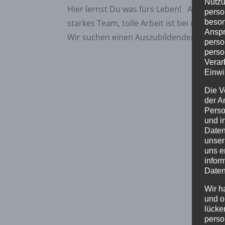
Nutzu
Hier lernst Du was fürs Leben! Ausbildu
perso
starkes Team, tolle Arbeit ist bei uns s
beson
Anspr
Wir suchen einen Auszubildenden m/w/d 
perso
perso
Verar
Einwi
Die V
der A
Perso
und i
Daten
unser
uns e
infor
Daten
Wir h
und o
lücke
perso