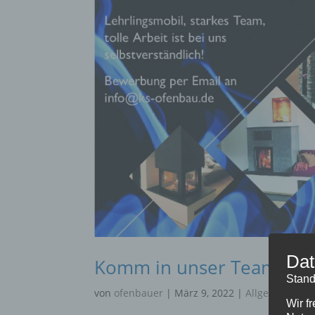
Dat
Komm in unser Team!
Stand
von
ofenbauer
|
März 9, 2022
|
Allgemein
Wir f