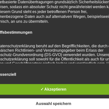
netbasierte Datenübertragungen grundsätzlich Sicherheitslücke
isen, sodass ein absoluter Schutz nicht gewährleistet werden k
iesem Grund steht es jeder betroffenen Person frei,
nenbezogene Daten auch auf alternativen Wegen, beispielswe
onisch, an uns zu übermitteln.
iffsbestimmungen
atenschutzerklärung beruht auf den Begrifflichkeiten, die durch
äischen Richtlinien- und Verordnungsgeber beim Erlass der
schutz-Grundverordnung (DS-GVO) verwendet wurden. Unser
schutzerklärung soll sowohl für die Öffentlichkeit als auch für u
n und Geschäftspartner einfach lesbar und verständlich sein.
zu gewährleisten, möchten wir vorab die verwendeten
flichkeiten erläutern.
ssenziell
erwenden in dieser Datenschutzerklärung unter anderem die
nden Begriffe:
✓ Akzeptieren
Auswahl speichern
ersonenbezogene Daten