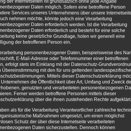
ng der Internetseiten ist grundsätzlich ohne jede Angabe
ng zum Ofen- und Luftheizungsbauer m/w/d Lehrlingsmobil,
nenbezogener Daten möglich. Sofern eine betroffene Person
elbstverständlich! Das macht nicht JEDER! Komm in unsere T
dere Services unseres Unternehmens über unsere Internetseite
uch nehmen möchte, könnte jedoch eine Verarbeitung
zum Ofen- und...
nenbezogener Daten erforderlich werden. Ist die Verarbeitung
nenbezogener Daten erforderlich und besteht für eine solche
beitung keine gesetzliche Grundlage, holen wir generell eine
lligung der betroffenen Person ein.
erarbeitung personenbezogener Daten, beispielsweise des Na
nschrift, E-Mail-Adresse oder Telefonnummer einer betroffenen
n, erfolgt stets im Einklang mit der Datenschutz-Grundverordnu
n Übereinstimmung mit den für uns geltenden landesspezifisch
schutzbestimmungen. Mittels dieser Datenschutzerklärung mö
 Unternehmen die Öffentlichkeit über Art, Umfang und Zweck de
rhobenen, genutzten und verarbeiteten personenbezogenen Da
mieren. Ferner werden betroffene Personen mittels dieser
schutzerklärung über die ihnen zustehenden Rechte aufgeklärt
aben als für die Verarbeitung Verantwortlicher zahlreiche techn
rganisatorische Maßnahmen umgesetzt, um einen möglichst
nlosen Schutz der über diese Internetseite verarbeiteten
nenbezogenen Daten sicherzustellen. Dennoch können