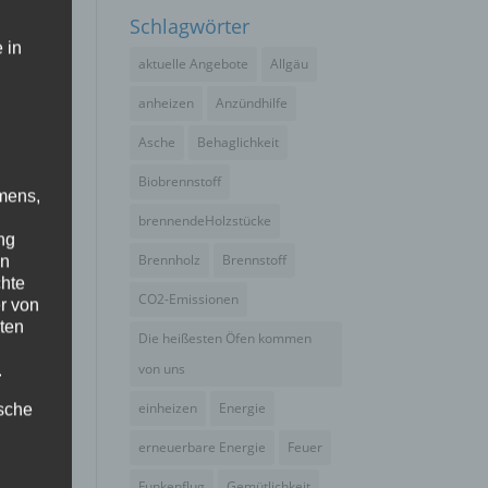
Schlagwörter
eam!
 in
aktuelle Angebote
Allgäu
anheizen
Anzündhilfe
Asche
Behaglichkeit
Biobrennstoff
mens,
brennendeHolzstücke
ng
Brennholz
Brennstoff
en
chte
CO2-Emissionen
r von
ten
Die heißesten Öfen kommen
von uns
.
einheizen
Energie
ische
erneuerbare Energie
Feuer
Funkenflug
Gemütlichkeit