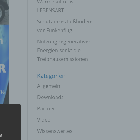
Wärmekultur ist
LEBENSART
Schutz ihres Fußbodens
vor Funkenflug.
Nutzung regenerativer
Energien senkt die
Treibhausemissionen
Kategorien
Allgemein
Downloads
Partner
Video
Wissenswertes
e