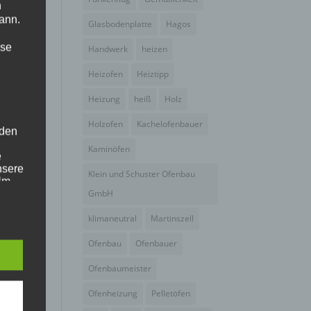
n
ann.
Glasbodenplatte
Hagos
ise
Handwerk
heizen
Heizofen
Heiztipp
Heizung
heiß
Holz
Holzofen
Kachelofenbauer
 den
Kaminöfen
e
nsere
Klein und Schuster Ofenbau
 Um
GmbH
klimaneutral
Martinszell
Ofenbau
Ofenbauer
Ofenbaumeister
Ofenheizung
Pelletöfen