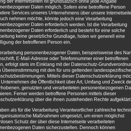
r gemütliche, gesunde Wärme mit Heizkaminen, Kachelöfen
ng der Internetseiten ist grundsätzlich ohne jede Angabe
nenbezogener Daten möglich. Sofern eine betroffene Person
zugehört… Lassen Sie sich durch diesen Ratgeber von unse
dere Services unseres Unternehmens über unsere Internetseite
hkeiten, die wir...
uch nehmen möchte, könnte jedoch eine Verarbeitung
nenbezogener Daten erforderlich werden. Ist die Verarbeitung
nenbezogener Daten erforderlich und besteht für eine solche
beitung keine gesetzliche Grundlage, holen wir generell eine
lligung der betroffenen Person ein.
erarbeitung personenbezogener Daten, beispielsweise des Na
nschrift, E-Mail-Adresse oder Telefonnummer einer betroffenen
n, erfolgt stets im Einklang mit der Datenschutz-Grundverordnu
n Übereinstimmung mit den für uns geltenden landesspezifisch
schutzbestimmungen. Mittels dieser Datenschutzerklärung mö
 Unternehmen die Öffentlichkeit über Art, Umfang und Zweck de
rhobenen, genutzten und verarbeiteten personenbezogenen Da
mieren. Ferner werden betroffene Personen mittels dieser
schutzerklärung über die ihnen zustehenden Rechte aufgeklärt
aben als für die Verarbeitung Verantwortlicher zahlreiche techn
rganisatorische Maßnahmen umgesetzt, um einen möglichst
nlosen Schutz der über diese Internetseite verarbeiteten
nenbezogenen Daten sicherzustellen. Dennoch können