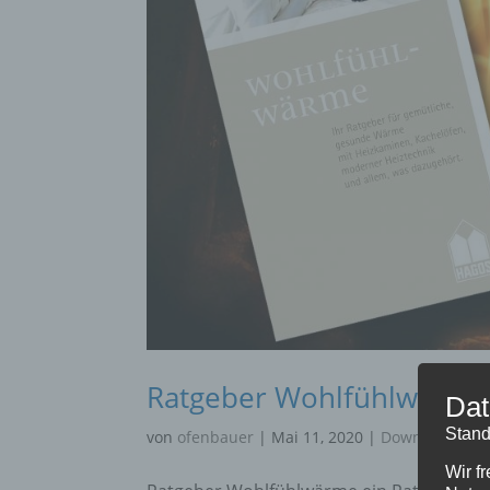
Ratgeber Wohlfühlwärme
Dat
Stand
von
ofenbauer
|
Mai 11, 2020
|
Downloads
,
Pa
Wir f