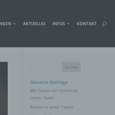
UNGEN
AKTUELLES
INFOS
KONTAKT
Neueste Beiträge
Wir heizen ein! Komm in
unser Team.
Komm in unser Team!