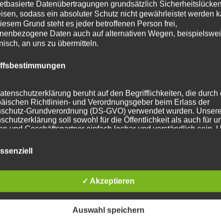
netbasierte Datenübertragungen grundsätzlich Sicherheitslücke
isen, sodass ein absoluter Schutz nicht gewährleistet werden k
iesem Grund steht es jeder betroffenen Person frei,
nenbezogene Daten auch auf alternativen Wegen, beispielswe
onisch, an uns zu übermitteln.
iffsbestimmungen
atenschutzerklärung beruht auf den Begrifflichkeiten, die durch
äischen Richtlinien- und Verordnungsgeber beim Erlass der
schutz-Grundverordnung (DS-GVO) verwendet wurden. Unser
schutzerklärung soll sowohl für die Öffentlichkeit als auch für u
n und Geschäftspartner einfach lesbar und verständlich sein.
zu gewährleisten, möchten wir vorab die verwendeten
flichkeiten erläutern.
ssenziell
erwenden in dieser Datenschutzerklärung unter anderem die
nden Begriffe:
✓ Akzeptieren
Auswahl speichern
ersonenbezogene Daten