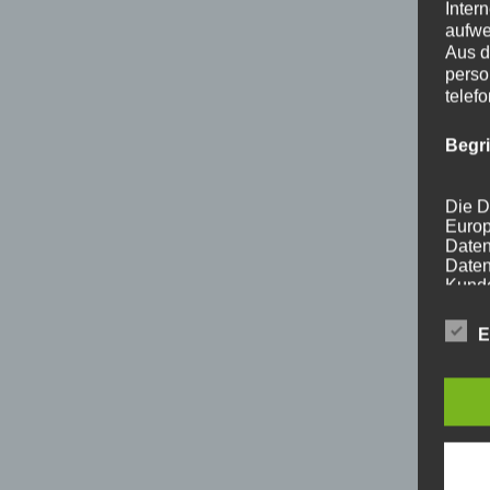
Inter
aufwe
Aus d
perso
telef
Begr
Die D
Europ
Daten
Daten
Kunde
dies 
Begrif
E
Wir v
folge
a) p