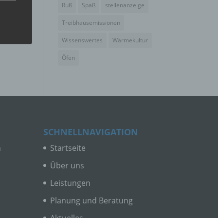
Ruß
Spaß
stellenanzeige
Treibhausemissionen
Wissenswertes
Wärmekultur
er, zu
Öfen
en
en,
SCHNELLNAVIGATION
n
Startseite
e
ng
Über uns
Leistungen
Planung und Beratung
Aktuelles