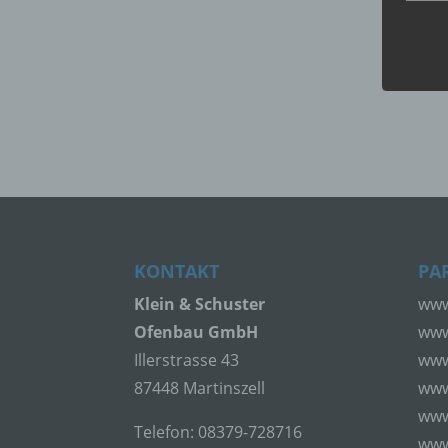
Perso
ident
„betro
Perso
Zuord
Stand
beson
genet
Identi
b) b
KONTAKT
PA
Klein & Schuster
www
Betrof
Perso
Ofenbau GmbH
www
Veran
Illerstrasse 43
www
87448 Martinszell
www
c) V
www
Telefon: 08379-728716
www