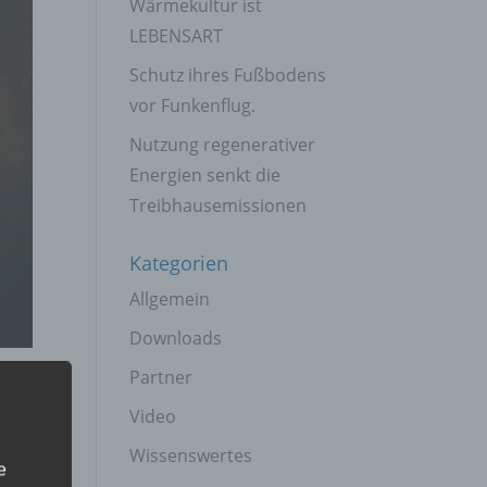
Wärmekultur ist
LEBENSART
Schutz ihres Fußbodens
vor Funkenflug.
Nutzung regenerativer
Energien senkt die
Treibhausemissionen
Kategorien
Allgemein
Downloads
Partner
Video
Wissenswertes
e