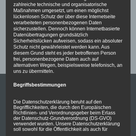
zahlreiche technische und organisatorische
Klein und Schuster Ofenbau GmbH
klimaneutral
Maßnahmen umgesetzt, um einen möglichst
lückenlosen Schutz der über diese Internetseite
Martinszell
Ofenbau
Ofenbauer
Ofenbaumeister
verarbeiteten personenbezogenen Daten
Ofenheizung
Pelletöfen
Ruß
Spaß
stellenanzeige
sicherzustellen. Dennoch können Internetbasierte
Datenübertragungen grundsätzlich
Treibhausemissionen
Wissenswertes
Wärmekultur
Sicherheitslücken aufweisen, sodass ein absoluter
Schutz nicht gewährleistet werden kann. Aus
Öfen
diesem Grund steht es jeder betroffenen Person
frei, personenbezogene Daten auch auf
alternativen Wegen, beispielsweise telefonisch, an
uns zu übermitteln.
Begriffsbestimmungen
KONTAKT
Klein & Schuster
Die Datenschutzerklärung beruht auf den
Ofenbau GmbH
Begrifflichkeiten, die durch den Europäischen
Richtlinien- und Verordnungsgeber beim Erlass
Illerstrasse 43
der Datenschutz-Grundverordnung (DS-GVO)
87448 Martinszell
verwendet wurden. Unsere Datenschutzerklärung
soll sowohl für die Öffentlichkeit als auch für
unsere Kunden und Geschäftspartner einfach