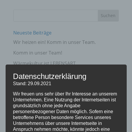
Neueste Beiträge
Wir heizen ein! Komm in unser Team.
Komm in unser Team!
Wärmekultur ist LEBENSART
Schutz ihres Fußbodens vor Funkenflug.
Datenschutzerklärung
Stand: 29.09.2021
Nutzung regenerativer Energien senkt die
Treibhausemissionen
Wir freuen uns sehr über Ihr Interesse an unserem
Unternehmen. Eine Nutzung der Internetseiten ist
grundsätzlich ohne jede Angabe
Kategorien
personenbezogener Daten möglich. Sofern eine
Allgemein
betroffene Person besondere Services unseres
Unternehmens über unsere Internetseite in
Downloads
Anspruch nehmen möchte, könnte jedoch eine