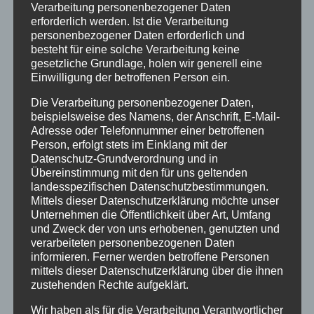
Verarbeitung personenbezogener Daten
Partner
erforderlich werden. Ist die Verarbeitung
personenbezogener Daten erforderlich und
Video
besteht für eine solche Verarbeitung keine
gesetzliche Grundlage, holen wir generell eine
Wissenswertes
Einwilligung der betroffenen Person ein.
Schlagwörter
Die Verarbeitung personenbezogener Daten,
beispielsweise des Namens, der Anschrift, E-Mail-
aktuelle Angebote
Allgäu
anheizen
Anzündhilfe
Adresse oder Telefonnummer einer betroffenen
Person, erfolgt stets im Einklang mit der
Asche
Behaglichkeit
Biobrennstoff
Datenschutz-Grundverordnung und in
Übereinstimmung mit den für uns geltenden
brennendeHolzstücke
Brennholz
Brennstoff
landesspezifischen Datenschutzbestimmungen.
Mittels dieser Datenschutzerklärung möchte unser
CO2-Emissionen
Die heißesten Öfen kommen von uns
Unternehmen die Öffentlichkeit über Art, Umfang
einheizen
Energie
erneuerbare Energie
Feuer
und Zweck der von uns erhobenen, genutzten und
verarbeiteten personenbezogenen Daten
Funkenflug
Gemütlichkeit
Glasbodenplatte
Hagos
informieren. Ferner werden betroffene Personen
mittels dieser Datenschutzerklärung über die ihnen
Handwerk
heizen
Heizofen
Heiztipp
Heizung
zustehenden Rechte aufgeklärt.
heiß
Holz
Holzofen
Kachelofenbauer
Kaminöfen
Wir haben als für die Verarbeitung Verantwortlicher