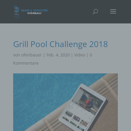
Grill Pool Challenge 2018
von
ofenbauer
|
Feb. 4, 2020
|
Video
|
0
Kommentare