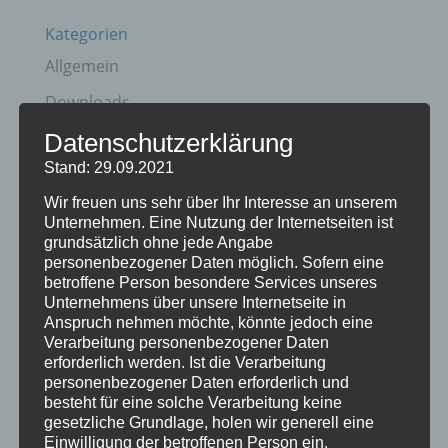
Kategorien
Allgemein
Downloads
Partner
Datenschutzerklärung
Stand: 29.09.2021
Video
Wir freuen uns sehr über Ihr Interesse an unserem
Wissenswertes
Unternehmen. Eine Nutzung der Internetseiten ist
grundsätzlich ohne jede Angabe
Schlagwörter
personenbezogener Daten möglich. Sofern eine
betroffene Person besondere Services unseres
aktuelle Angebote
Allgäu
anheizen
Anzündhilfe
Unternehmens über unsere Internetseite in
Anspruch nehmen möchte, könnte jedoch eine
Asche
Behaglichkeit
Biobrennstoff
Verarbeitung personenbezogener Daten
erforderlich werden. Ist die Verarbeitung
brennendeHolzstücke
Brennholz
Brennstoff
personenbezogener Daten erforderlich und
besteht für eine solche Verarbeitung keine
CO2-Emissionen
Die heißesten Öfen kommen von uns
gesetzliche Grundlage, holen wir generell eine
einheizen
Energie
erneuerbare Energie
Feuer
Einwilligung der betroffenen Person ein.