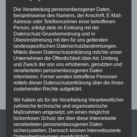
Funkenflug
Gemütlichkeit
Glasbodenplatte
Hagos
Die Verarbeitung personenbezogener Daten,
beispielsweise des Namens, der Anschrift, E-Mail-
Handwerk
heizen
Heizofen
Heiztipp
Heizung
Adresse oder Telefonnummer einer betroffenen
Person, erfolgt stets im Einklang mit der
heiß
Holz
Holzofen
Kachelofenbauer
Kaminöfen
Datenschutz-Grundverordnung und in
Übereinstimmung mit den für uns geltenden
Klein und Schuster Ofenbau GmbH
klimaneutral
landesspezifischen Datenschutzbestimmungen.
Mittels dieser Datenschutzerklärung möchte unser
Martinszell
Ofenbau
Ofenbauer
Ofenbaumeister
Unternehmen die Öffentlichkeit über Art, Umfang
Ofenheizung
Pelletöfen
Ruß
Spaß
stellenanzeige
und Zweck der von uns erhobenen, genutzten und
verarbeiteten personenbezogenen Daten
Treibhausemissionen
Wissenswertes
Wärmekultur
informieren. Ferner werden betroffene Personen
mittels dieser Datenschutzerklärung über die ihnen
Öfen
zustehenden Rechte aufgeklärt.
Wir haben als für die Verarbeitung Verantwortlicher
zahlreiche technische und organisatorische
Maßnahmen umgesetzt, um einen möglichst
lückenlosen Schutz der über diese Internetseite
verarbeiteten personenbezogenen Daten
KONTAKT
sicherzustellen. Dennoch können Internetbasierte
Klein & Schuster
Datenübertragungen grundsätzlich