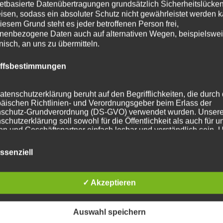
netbasierte Datenübertragungen grundsätzlich Sicherheitslücke
isen, sodass ein absoluter Schutz nicht gewährleistet werden k
iesem Grund steht es jeder betroffenen Person frei,
nenbezogene Daten auch auf alternativen Wegen, beispielswe
onisch, an uns zu übermitteln.
iffsbestimmungen
atenschutzerklärung beruht auf den Begrifflichkeiten, die durch
äischen Richtlinien- und Verordnungsgeber beim Erlass der
schutz-Grundverordnung (DS-GVO) verwendet wurden. Unser
schutzerklärung soll sowohl für die Öffentlichkeit als auch für u
n und Geschäftspartner einfach lesbar und verständlich sein.
zu gewährleisten, möchten wir vorab die verwendeten
flichkeiten erläutern.
ssenziell
erwenden in dieser Datenschutzerklärung unter anderem die
nden Begriffe:
✓ Akzeptieren
Auswahl speichern
ersonenbezogene Daten