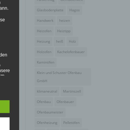
n
ann.
Glasbodenplatte
Hagos
ise
Handwerk
heizen
Heizofen
Heiztipp
Heizung
heiß
Holz
Holzofen
Kachelofenbauer
 den
Kaminöfen
e
nsere
Klein und Schuster Ofenbau
 Um
GmbH
klimaneutral
Martinszell
Ofenbau
Ofenbauer
Ofenbaumeister
Ofenheizung
Pelletöfen