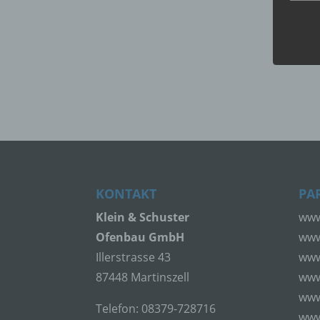
Perso
ident
„betro
Perso
Zuord
Stand
beson
genet
Identi
b) b
KONTAKT
PA
Klein & Schuster
www
Betrof
Perso
Ofenbau GmbH
www
Veran
Illerstrasse 43
www
87448 Martinszell
www
c) V
www
Telefon: 08379-728716
www