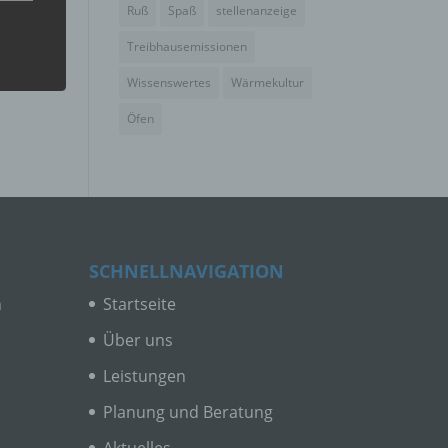
Ruß
Spaß
stellenanzeige
Treibhausemissionen
Wissenswertes
Wärmekultur
er, zu
Öfen
en
en,
SCHNELLNAVIGATION
n
Startseite
e
ng
Über uns
Leistungen
Planung und Beratung
Aktuelles