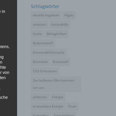
h
Schlagwörter
 in
aktuelle Angebote
Allgäu
anheizen
Anzündhilfe
Asche
Behaglichkeit
Biobrennstoff
mens,
brennendeHolzstücke
ng
Brennholz
Brennstoff
en
chte
CO2-Emissionen
r von
ten
Die heißesten Öfen kommen
von uns
.
einheizen
Energie
ische
erneuerbare Energie
Feuer
Funkenflug
Gemütlichkeit