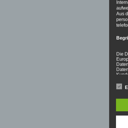
Inter
aufwe
Aus d
perso
telef
Begr
Die D
Europ
Daten
Daten
Kunde
dies 
Begrif
E
Wir v
folge
a) p