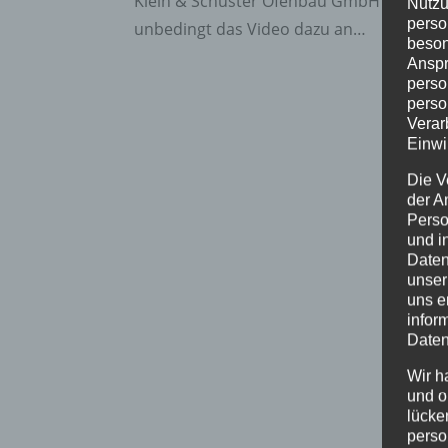
Klein & Schuster Ofenbau GmbH bei der G
Nutzu
perso
unbedingt das Video dazu an…
beson
Anspr
perso
perso
Verar
Einwi
Die V
der A
Perso
und i
Daten
unser
uns e
infor
Daten
Wir h
und o
lücke
perso