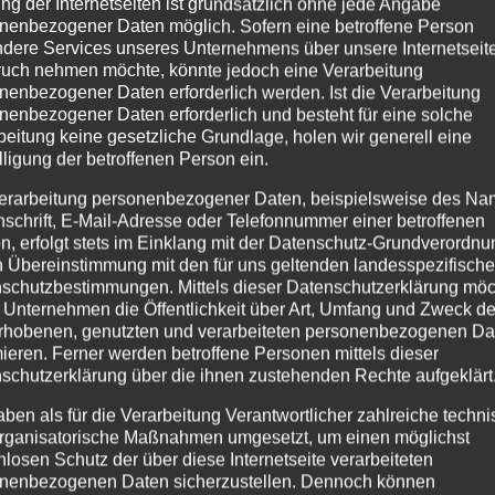
rill Pool Challenge 2018 Wir waren auch dabei! Schaut euc
ng der Internetseiten ist grundsätzlich ohne jede Angabe
nenbezogener Daten möglich. Sofern eine betroffene Person
dere Services unseres Unternehmens über unsere Internetseite
uch nehmen möchte, könnte jedoch eine Verarbeitung
nenbezogener Daten erforderlich werden. Ist die Verarbeitung
nenbezogener Daten erforderlich und besteht für eine solche
beitung keine gesetzliche Grundlage, holen wir generell eine
lligung der betroffenen Person ein.
erarbeitung personenbezogener Daten, beispielsweise des Na
nschrift, E-Mail-Adresse oder Telefonnummer einer betroffenen
n, erfolgt stets im Einklang mit der Datenschutz-Grundverordnu
n Übereinstimmung mit den für uns geltenden landesspezifisch
schutzbestimmungen. Mittels dieser Datenschutzerklärung mö
 Unternehmen die Öffentlichkeit über Art, Umfang und Zweck de
rhobenen, genutzten und verarbeiteten personenbezogenen Da
mieren. Ferner werden betroffene Personen mittels dieser
schutzerklärung über die ihnen zustehenden Rechte aufgeklärt
aben als für die Verarbeitung Verantwortlicher zahlreiche techn
rganisatorische Maßnahmen umgesetzt, um einen möglichst
nlosen Schutz der über diese Internetseite verarbeiteten
nenbezogenen Daten sicherzustellen. Dennoch können