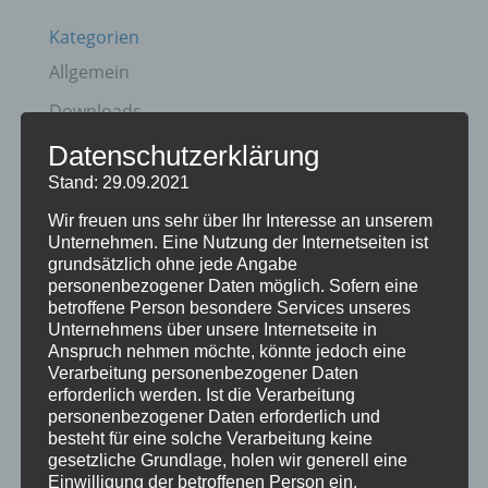
Kategorien
Allgemein
Downloads
Partner
Datenschutzerklärung
Stand: 29.09.2021
Video
Wir freuen uns sehr über Ihr Interesse an unserem
Wissenswertes
Unternehmen. Eine Nutzung der Internetseiten ist
grundsätzlich ohne jede Angabe
Schlagwörter
personenbezogener Daten möglich. Sofern eine
betroffene Person besondere Services unseres
aktuelle Angebote
Allgäu
anheizen
Anzündhilfe
Unternehmens über unsere Internetseite in
Anspruch nehmen möchte, könnte jedoch eine
Asche
Behaglichkeit
Biobrennstoff
Verarbeitung personenbezogener Daten
erforderlich werden. Ist die Verarbeitung
brennendeHolzstücke
Brennholz
Brennstoff
personenbezogener Daten erforderlich und
besteht für eine solche Verarbeitung keine
CO2-Emissionen
Die heißesten Öfen kommen von uns
gesetzliche Grundlage, holen wir generell eine
einheizen
Energie
erneuerbare Energie
Feuer
Einwilligung der betroffenen Person ein.