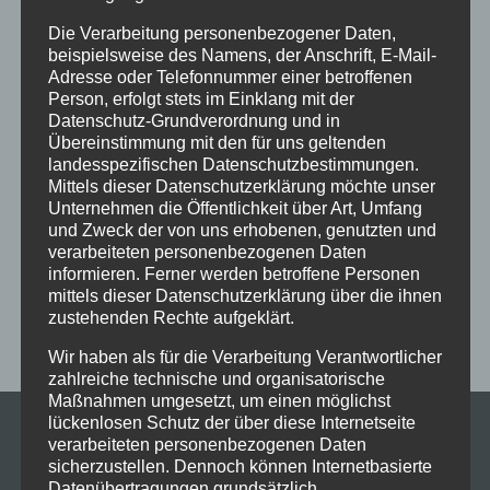
Funkenflug
Gemütlichkeit
Glasbodenplatte
Hagos
Die Verarbeitung personenbezogener Daten,
beispielsweise des Namens, der Anschrift, E-Mail-
Handwerk
heizen
Heizofen
Heiztipp
Heizung
Adresse oder Telefonnummer einer betroffenen
Person, erfolgt stets im Einklang mit der
heiß
Holz
Holzofen
Kachelofenbauer
Kaminöfen
Datenschutz-Grundverordnung und in
Übereinstimmung mit den für uns geltenden
Klein und Schuster Ofenbau GmbH
klimaneutral
landesspezifischen Datenschutzbestimmungen.
Mittels dieser Datenschutzerklärung möchte unser
Martinszell
Ofenbau
Ofenbauer
Ofenbaumeister
Unternehmen die Öffentlichkeit über Art, Umfang
Ofenheizung
Pelletöfen
Ruß
Spaß
stellenanzeige
und Zweck der von uns erhobenen, genutzten und
verarbeiteten personenbezogenen Daten
Treibhausemissionen
Wissenswertes
Wärmekultur
informieren. Ferner werden betroffene Personen
mittels dieser Datenschutzerklärung über die ihnen
Öfen
zustehenden Rechte aufgeklärt.
Wir haben als für die Verarbeitung Verantwortlicher
zahlreiche technische und organisatorische
Maßnahmen umgesetzt, um einen möglichst
lückenlosen Schutz der über diese Internetseite
verarbeiteten personenbezogenen Daten
KONTAKT
sicherzustellen. Dennoch können Internetbasierte
Klein & Schuster
Datenübertragungen grundsätzlich